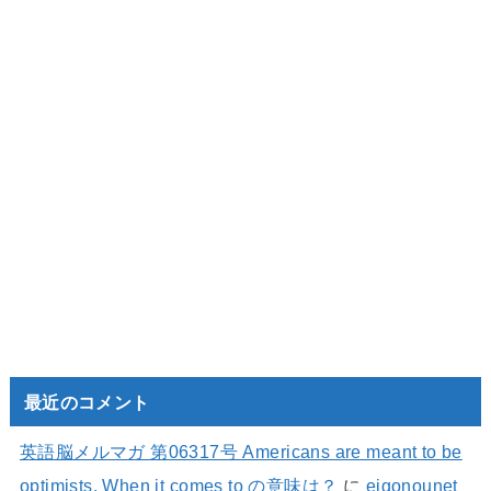
最近のコメント
英語脳メルマガ 第06317号 Americans are meant to be
optimists. When it comes to の意味は？
に
eigonounet