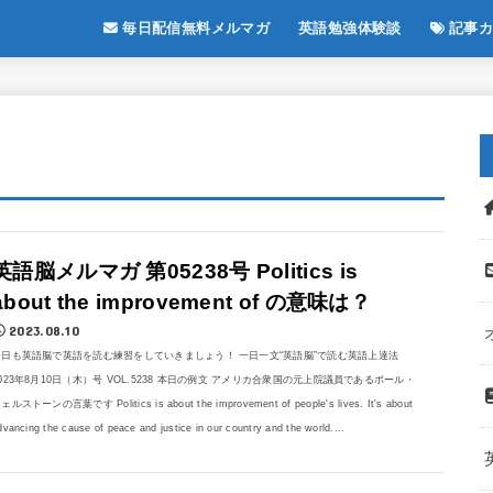
毎日配信無料メルマガ
英語勉強体験談
記事カ
英語脳メルマガ 第05238号 Politics is
about the improvement of の意味は？
2023.08.10
今日も英語脳で英語を読む練習をしていきましょう！ 一日一文“英語脳”で読む英語上達法
023年8月10日（木）号 VOL.5238 本日の例文 アメリカ合衆国の元上院議員であるポール・
ェルストーンの言葉です Politics is about the improvement of people's lives. It's about
dvancing the cause of peace and justice in our country and the world....