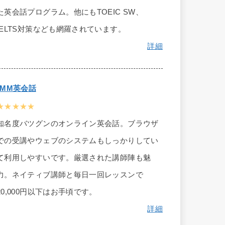
た英会話プログラム。他にもTOEIC SW、
IELTS対策なども網羅されています。
詳細
DMM英会話
★★★★★
知名度バツグンのオンライン英会話。ブラウザ
での受講やウェブのシステムもしっかりしてい
て利用しやすいです。厳選された講師陣も魅
力。ネイティブ講師と毎日一回レッスンで
20,000円以下はお手頃です。
詳細