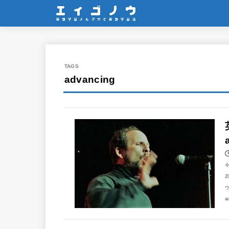
advancing
2
ウ
a