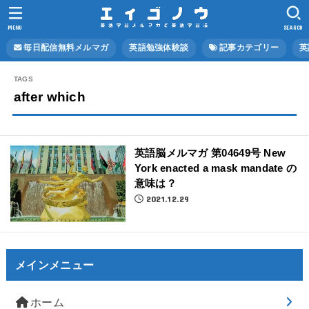
MENU
SEARCH
毎日配信無料メルマガ
英語勉強体験談
記事カテゴリー
英
after which
英語脳メルマガ 第04649号 New
York enacted a mask mandate の
意味は？
2021.12.29
メインメニュー
ホーム