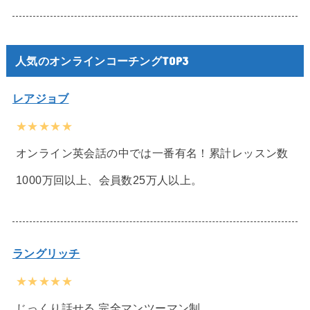
人気のオンラインコーチングTOP3
レアジョブ
★★★★★
オンライン英会話の中では一番有名！累計レッスン数
1000万回以上、会員数25万人以上。
ラングリッチ
★★★★★
じっくり話せる 完全マンツーマン制