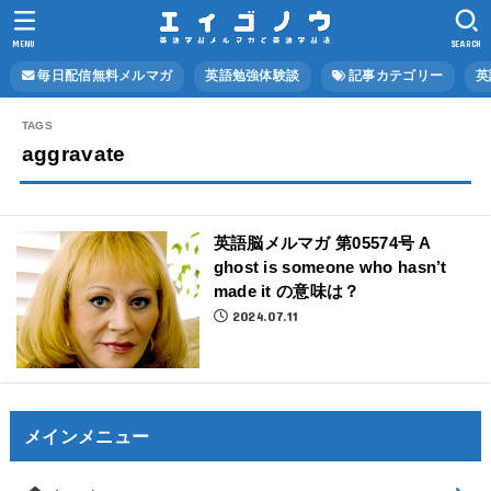
MENU
SEARCH
毎日配信無料メルマガ
英語勉強体験談
記事カテゴリー
英
aggravate
英語脳メルマガ 第05574号 A
ghost is someone who hasn’t
made it の意味は？
2024.07.11
メインメニュー