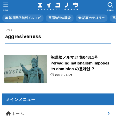
MENU
SEARCH
毎日配信無料メルマガ
英語勉強体験談
記事カテゴリー
英
aggresiveness
英語脳メルマガ 第04811号
Pervading nationalism imposes
its dominion の意味は？
2022.06.09
メインメニュー
ホーム