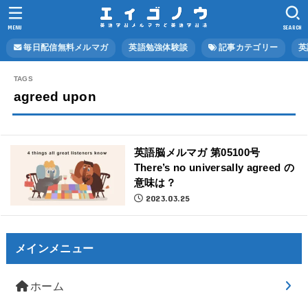
MENU
SEARCH
毎日配信無料メルマガ
英語勉強体験談
記事カテゴリー
英
agreed upon
英語脳メルマガ 第05100号
There’s no universally agreed の
意味は？
2023.03.25
メインメニュー
ホーム