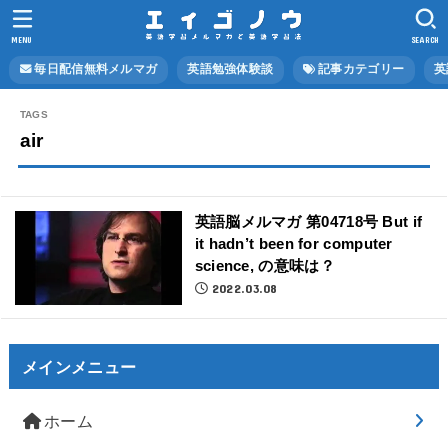
MENU
SEARCH
毎日配信無料メルマガ
英語勉強体験談
記事カテゴリー
英
air
英語脳メルマガ 第04718号 But if
it hadn’t been for computer
science, の意味は？
2022.03.08
メインメニュー
ホーム