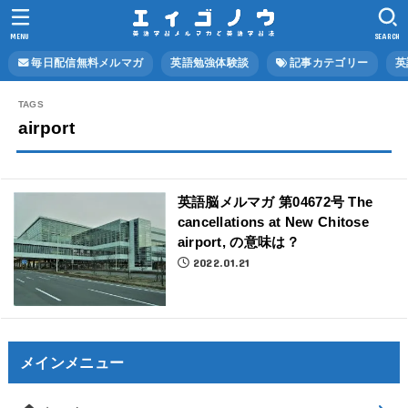
MENU
SEARCH
毎日配信無料メルマガ
英語勉強体験談
記事カテゴリー
英
airport
英語脳メルマガ 第04672号 The
cancellations at New Chitose
airport, の意味は？
2022.01.21
メインメニュー