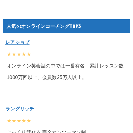
人気のオンラインコーチングTOP3
レアジョブ
★★★★★
オンライン英会話の中では一番有名！累計レッスン数
1000万回以上、会員数25万人以上。
ラングリッチ
★★★★★
じっくり話せる 完全マンツーマン制