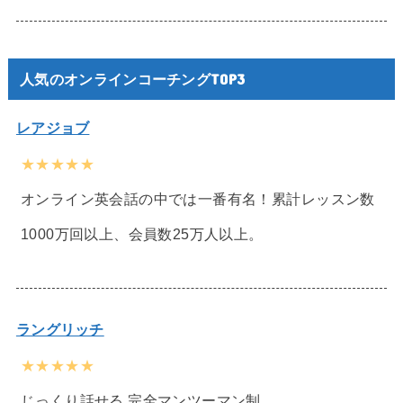
人気のオンラインコーチングTOP3
レアジョブ
★★★★★
オンライン英会話の中では一番有名！累計レッスン数
1000万回以上、会員数25万人以上。
ラングリッチ
★★★★★
じっくり話せる 完全マンツーマン制