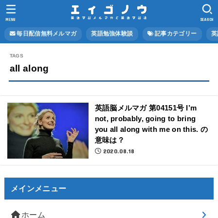
MENU
SEARCH
毎日配信無料メルマガ
英語勉強体験談
記事カテゴリー
英
all along
英語脳メルマガ 第04151号 I’m
not, probably, going to bring
you all along with me on this. の
意味は？
2020.08.18
メインメニュー
ホーム