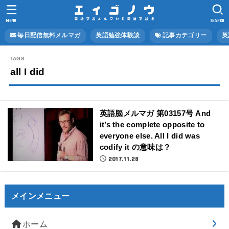
MENU
SEARCH
毎日配信無料メルマガ
英語勉強体験談
記事カテゴリー
英
all I did
英語脳メルマガ 第03157号 And
it’s the complete opposite to
everyone else. All I did was
codify it の意味は？
2017.11.28
メインメニュー
ホーム