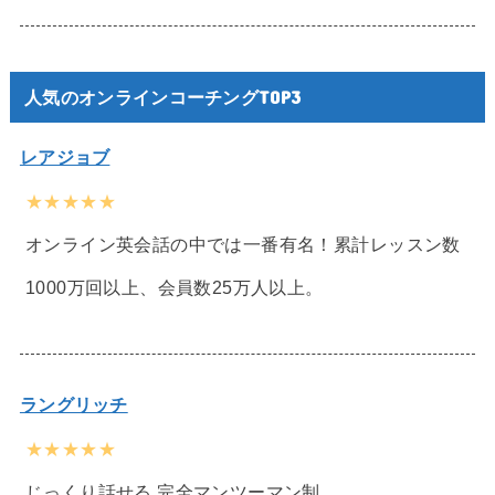
人気のオンラインコーチングTOP3
レアジョブ
★★★★★
オンライン英会話の中では一番有名！累計レッスン数
1000万回以上、会員数25万人以上。
ラングリッチ
★★★★★
じっくり話せる 完全マンツーマン制