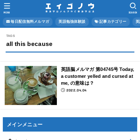
MENU
SEARCH
毎日配信無料メルマガ
英語勉強体験談
記事カテゴリー
英
all this because
英語脳メルマガ 第04745号 Today,
a customer yelled and cursed at
me, の意味は？
2022.04.04
メインメニュー