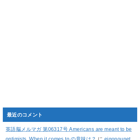
最近のコメント
英語脳メルマガ 第06317号 Americans are meant to be
optimists. When it comes to の意味は？
に
eigonounet