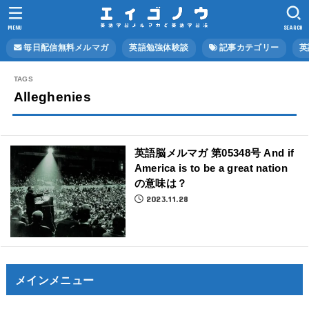
MENU
SEARCH
毎日配信無料メルマガ
英語勉強体験談
記事カテゴリー
英
Alleghenies
英語脳メルマガ 第05348号 And if
America is to be a great nation
の意味は？
2023.11.28
メインメニュー