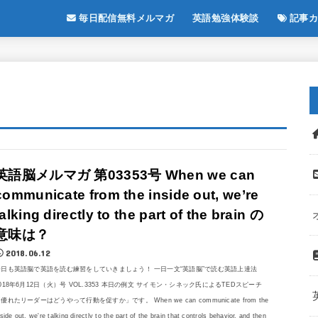
毎日配信無料メルマガ
英語勉強体験談
記事カ
英語脳メルマガ 第03353号 When we can
communicate from the inside out, we’re
talking directly to the part of the brain の
意味は？
2018.06.12
今日も英語脳で英語を読む練習をしていきましょう！ 一日一文“英語脳”で読む英語上達法
018年6月12日（火）号 VOL.3353 本日の例文 サイモン・シネック氏によるTEDスピーチ
優れたリーダーはどうやって行動を促すか」です。 When we can communicate from the
nside out, we're talking directly to the part of the brain that controls behavior, and then