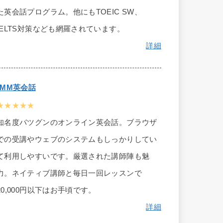
た英会話プログラム。他にもTOEIC SW、
IELTS対策なども網羅されています。
詳細
DMM英会話
★★★★★
知名度バツグンのオンライン英会話。ブラウザ
での受講やウェブのシステムもしっかりしてい
て利用しやすいです。厳選された講師陣も魅
力。ネイティブ講師と毎日一回レッスンで
20,000円以下はお手頃です。
詳細