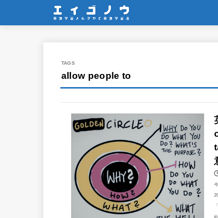
allow people to
2
「
i