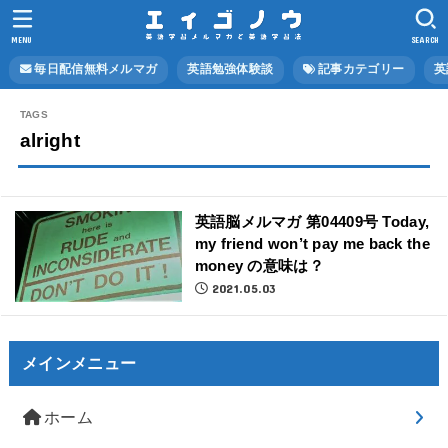
MENU
SEARCH
毎日配信無料メルマガ
英語勉強体験談
記事カテゴリー
英
alright
英語脳メルマガ 第04409号 Today,
my friend won’t pay me back the
money の意味は？
2021.05.03
メインメニュー
ホーム