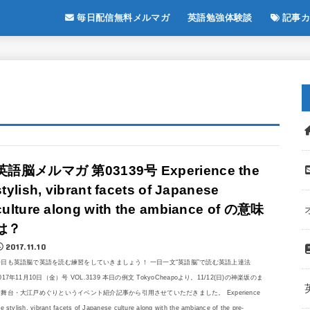
毎日配信無料メルマガ
英語勉強体験談
記事カ
英語脳メルマガ 第03139号 Experience the
stylish, vibrant facets of Japanese
culture along with the ambiance of の意味
は？
2017.11.10
今日も英語脳で英語を読む練習をしていきましょう！ 一日一文“英語脳”で読む英語上達法
017年11月10日（金）号 VOL.3139 本日の例文 TokyoCheapoより。11/12(日)の神楽坂のま
ち舞台・大江戸めぐりというイベント紹介記事から引用させていただきました。 Experience
he stylish, vibrant facets of Japanese culture along with the ambiance of the pre-