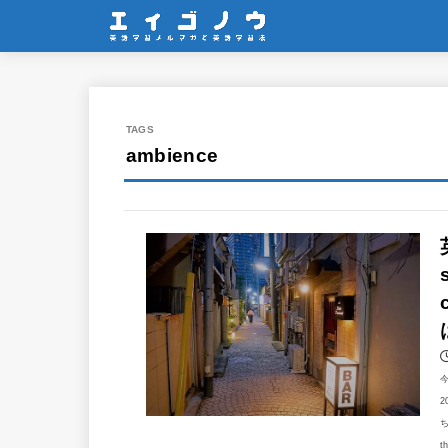
ambience
2
t