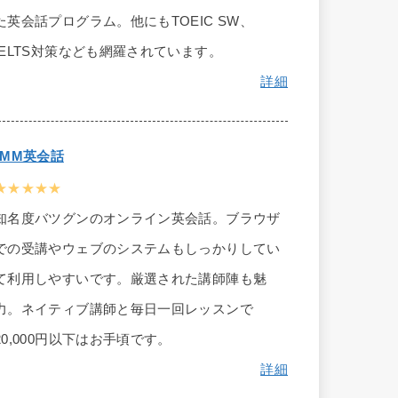
た英会話プログラム。他にもTOEIC SW、
IELTS対策なども網羅されています。
詳細
DMM英会話
★★★★★
知名度バツグンのオンライン英会話。ブラウザ
での受講やウェブのシステムもしっかりしてい
て利用しやすいです。厳選された講師陣も魅
力。ネイティブ講師と毎日一回レッスンで
20,000円以下はお手頃です。
詳細