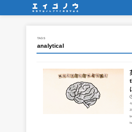
analytical
2
b
h