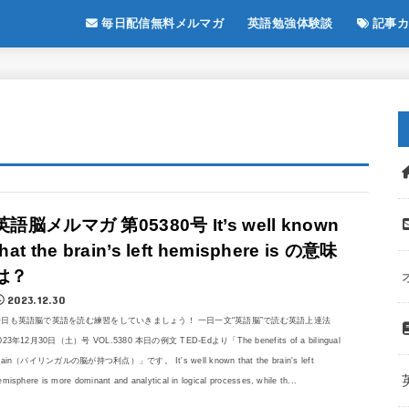
毎日配信無料メルマガ
英語勉強体験談
記事カ
英語脳メルマガ 第05380号 It’s well known
that the brain’s left hemisphere is の意味
は？
2023.12.30
今日も英語脳で英語を読む練習をしていきましょう！ 一日一文“英語脳”で読む英語上達法
023年12月30日（土）号 VOL.5380 本日の例文 TED-Edより「The benefits of a bilingual
rain（バイリンガルの脳が持つ利点）」です。 It's well known that the brain's left
emisphere is more dominant and analytical in logical processes, while th...