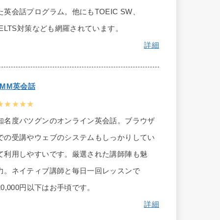
た英会話プログラム。他にもTOEIC SW、
IELTS対策なども網羅されています。
詳細
DMM英会話
★★★★★
知名度バツグンのオンライン英会話。ブラウザ
での受講やウェブのシステムもしっかりしてい
て利用しやすいです。厳選された講師陣も魅
力。ネイティブ講師と毎日一回レッスンで
20,000円以下はお手頃です。
詳細