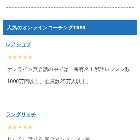
人気のオンラインコーチングTOP3
レアジョブ
★★★★★
オンライン英会話の中では一番有名！累計レッスン数
1000万回以上、会員数25万人以上。
ラングリッチ
★★★★★
じっくり話せる 完全マンツーマン制