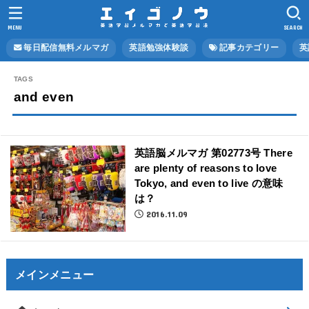
MENU
SEARCH
毎日配信無料メルマガ
英語勉強体験談
記事カテゴリー
英
and even
英語脳メルマガ 第02773号 There
are plenty of reasons to love
Tokyo, and even to live の意味
は？
2016.11.09
メインメニュー