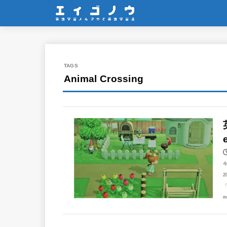
Animal Crossing
2
「
m