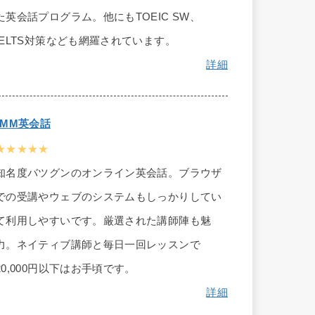
た英会話プログラム。他にもTOEIC SW、
IELTS対策なども網羅されています。
詳細
DMM英会話
★★★★★
知名度バツグンのオンライン英会話。ブラウザ
での受講やウェブのシステムもしっかりしてい
て利用しやすいです。厳選された講師陣も魅
力。ネイティブ講師と毎日一回レッスンで
20,000円以下はお手頃です。
詳細