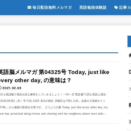
毎日配信無料メルマガ
英語勉強体験談
記事カ
英語脳メルマガ 第04325号 Today, just like
every other day, の意味は？
2021.02.08
今日も英語脳で英語を読む練習をしていきましょう！ 一日一文“英語脳”で読む英語上達法
021年2月8日（月）号 VOL.4325 本日の例文 月曜日は FML の日。自虐ネタ投稿サイト
FML」から最新の投稿を引用です。 どうぶつの森 Today, just like every other day, my
om has prioritized doing chores and chatting with her neighbors above even talki...