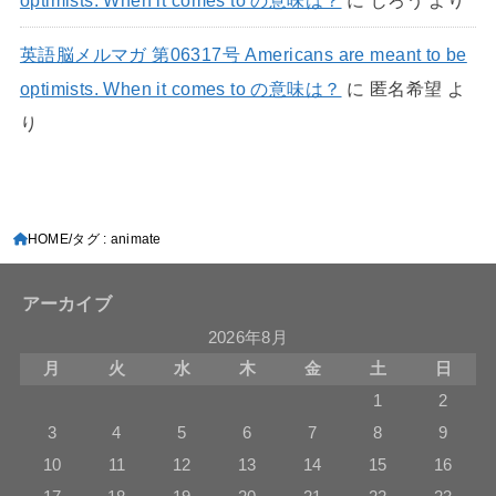
optimists. When it comes to の意味は？
に
じろう
より
英語脳メルマガ 第06317号 Americans are meant to be
optimists. When it comes to の意味は？
に
匿名希望
よ
り
HOME
タグ : animate
アーカイブ
2026年8月
月
火
水
木
金
土
日
1
2
3
4
5
6
7
8
9
10
11
12
13
14
15
16