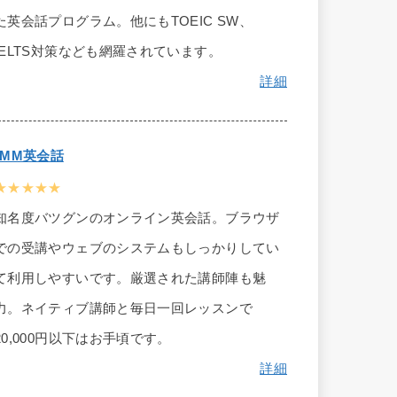
た英会話プログラム。他にもTOEIC SW、
IELTS対策なども網羅されています。
詳細
DMM英会話
★★★★★
知名度バツグンのオンライン英会話。ブラウザ
での受講やウェブのシステムもしっかりしてい
て利用しやすいです。厳選された講師陣も魅
力。ネイティブ講師と毎日一回レッスンで
20,000円以下はお手頃です。
詳細