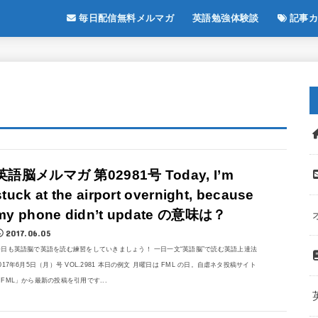
毎日配信無料メルマガ
英語勉強体験談
記事カ
英語脳メルマガ 第02981号 Today, I’m
stuck at the airport overnight, because
my phone didn’t update の意味は？
2017.06.05
今日も英語脳で英語を読む練習をしていきましょう！ 一日一文“英語脳”で読む英語上達法
017年6月5日（月）号 VOL.2981 本日の例文 月曜日は FML の日。自虐ネタ投稿サイト
「FML」から最新の投稿を引用です...