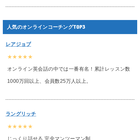
人気のオンラインコーチングTOP3
レアジョブ
★★★★★
オンライン英会話の中では一番有名！累計レッスン数
1000万回以上、会員数25万人以上。
ラングリッチ
★★★★★
じっくり話せる 完全マンツーマン制