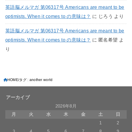
英語脳メルマガ 第06317号 Americans are meant to be
optimists. When it comes to の意味は？
に
じろう
より
英語脳メルマガ 第06317号 Americans are meant to be
optimists. When it comes to の意味は？
に
匿名希望
よ
り
HOME
タグ : another world
アーカイブ
2026年8月
月
火
水
木
金
土
日
1
2
3
4
5
6
7
8
9