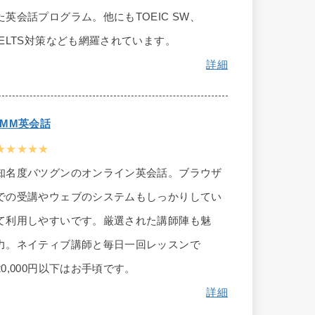
た英会話プログラム。他にもTOEIC SW、
IELTS対策なども網羅されています。
詳細
DMM英会話
★★★★★
知名度バツグンのオンライン英会話。ブラウザ
での受講やウェブのシステムもしっかりしてい
て利用しやすいです。厳選された講師陣も魅
力。ネイティブ講師と毎日一回レッスンで
20,000円以下はお手頃です。
詳細