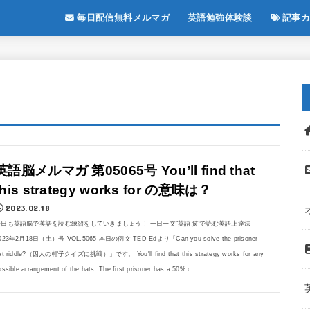
毎日配信無料メルマガ
英語勉強体験談
記事カ
英語脳メルマガ 第05065号 You’ll find that
this strategy works for の意味は？
2023.02.18
今日も英語脳で英語を読む練習をしていきましょう！ 一日一文“英語脳”で読む英語上達法
023年2月18日（土）号 VOL.5065 本日の例文 TED-Edより「Can you solve the prisoner
at riddle?（囚人の帽子クイズに挑戦）」です。 You'll find that this strategy works for any
ossible arrangement of the hats. The first prisoner has a 50% c...