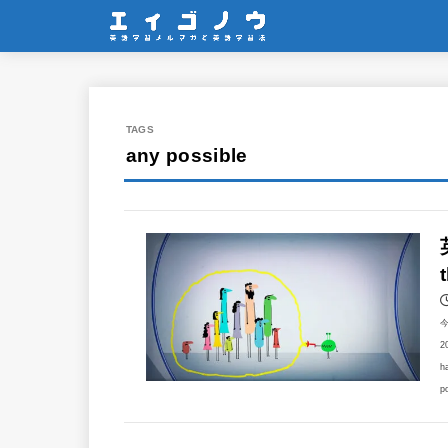
any possible
2
h
p