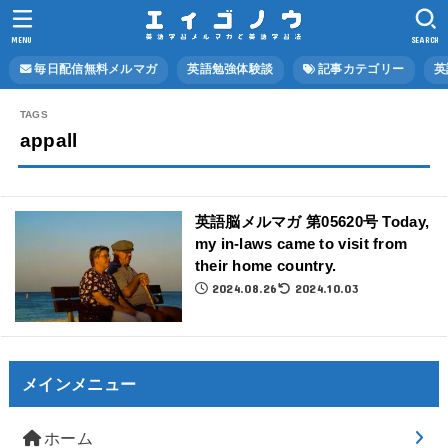
MENU
SEARCH
毎日配信無料メルマガ
英語勉強体験談
記事カテゴリー
英
appall
英語脳メルマガ 第05620号 Today,
my in-laws came to visit from
their home country.
2024.08.26
2024.10.03
メインメニュー
ホーム