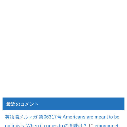
最近のコメント
英語脳メルマガ 第06317号 Americans are meant to be
optimists. When it comes to の意味は？
に
eigonounet