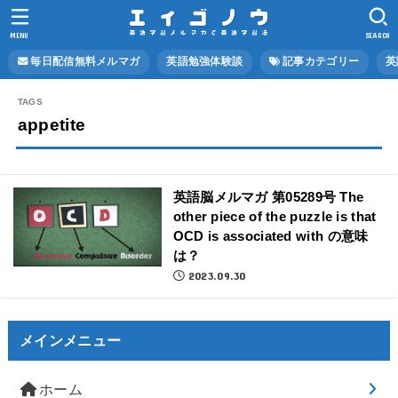
MENU
SEARCH
毎日配信無料メルマガ
英語勉強体験談
記事カテゴリー
英
appetite
英語脳メルマガ 第05289号 The
other piece of the puzzle is that
OCD is associated with の意味
は？
2023.09.30
メインメニュー
ホーム