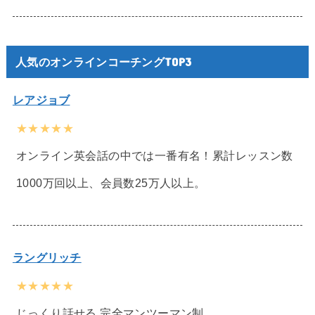
人気のオンラインコーチングTOP3
レアジョブ
★★★★★
オンライン英会話の中では一番有名！累計レッスン数
1000万回以上、会員数25万人以上。
ラングリッチ
★★★★★
じっくり話せる 完全マンツーマン制