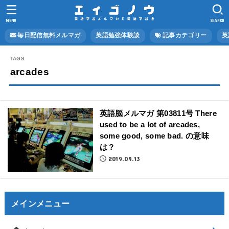
MENU
SEARCH
毎日配信無料メルマガ
英語勉強体験談
記事カテゴリー
英
arcades
英語脳メルマガ 第03811号 There
used to be a lot of arcades,
some good, some bad. の意味
は？
2019.09.13
メインメニュー