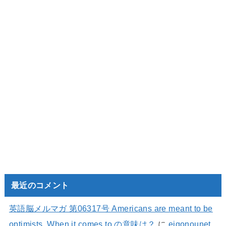
最近のコメント
英語脳メルマガ 第06317号 Americans are meant to be
optimists. When it comes to の意味は？
に
eigonounet