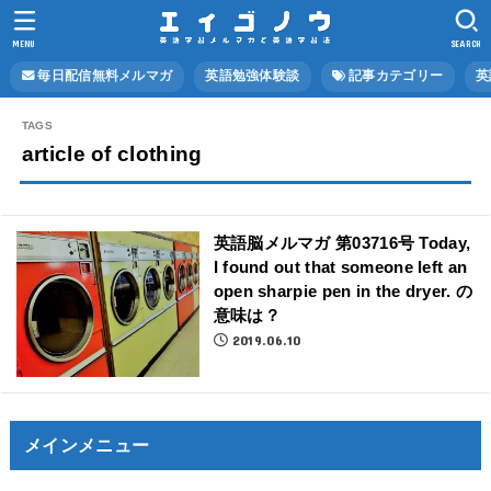
MENU
SEARCH
毎日配信無料メルマガ
英語勉強体験談
記事カテゴリー
英
article of clothing
英語脳メルマガ 第03716号 Today,
I found out that someone left an
open sharpie pen in the dryer. の
意味は？
2019.06.10
メインメニュー