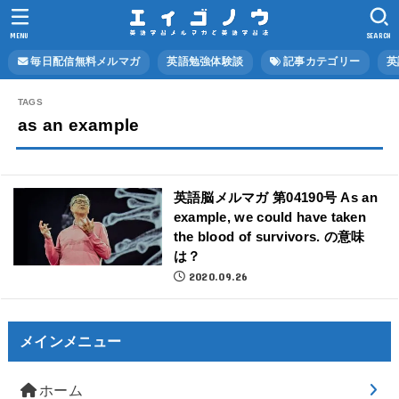
MENU
SEARCH
毎日配信無料メルマガ
英語勉強体験談
記事カテゴリー
英
as an example
英語脳メルマガ 第04190号 As an
example, we could have taken
the blood of survivors. の意味
は？
2020.09.26
メインメニュー
ホーム