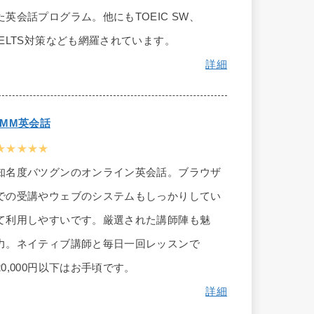
た英会話プログラム。他にもTOEIC SW、
IELTS対策なども網羅されています。
詳細
DMM英会話
★★★★★
知名度バツグンのオンライン英会話。ブラウザ
での受講やウェブのシステムもしっかりしてい
て利用しやすいです。厳選された講師陣も魅
力。ネイティブ講師と毎日一回レッスンで
20,000円以下はお手頃です。
詳細