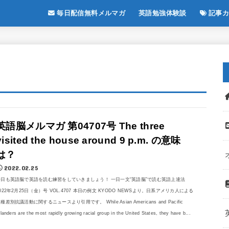
毎日配信無料メルマガ
英語勉強体験談
記事カ
英語脳メルマガ 第04707号 The three
visited the house around 9 p.m. の意味
は？
2022.02.25
今日も英語脳で英語を読む練習をしていきましょう！ 一日一文“英語脳”で読む英語上達法
022年2月25日（金）号 VOL.4707 本日の例文 KYODO NEWSより。日系アメリカ人による
種差別抗議活動に関するニュースより引用です。 While Asian Americans and Pacific
slanders are the most rapidly growing racial group in the United States, they have b...