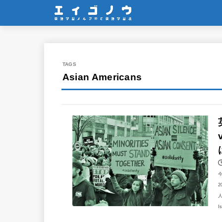
Asian Americans
2
人
I