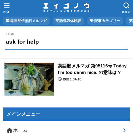
MENU
SEARCH
毎日配信無料メルマガ
英語勉強体験談
記事カテゴリー
英
ask for help
英語脳メルマガ 第05116号 Today,
I’m too damn nice. の意味は？
2023.04.10
メインメニュー
ホーム