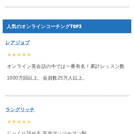
人気のオンラインコーチングTOP3
レアジョブ
★★★★★
オンライン英会話の中では一番有名！累計レッスン数
1000万回以上、会員数25万人以上。
ラングリッチ
★★★★★
じっくり話せる 完全マンツーマン制