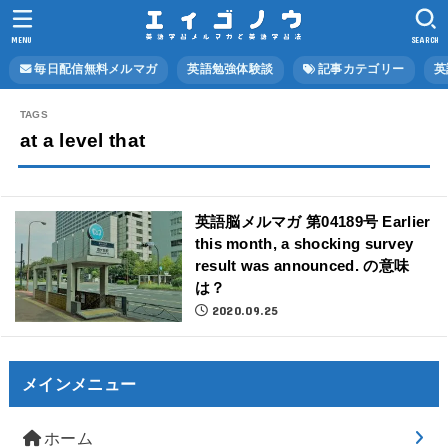
MENU
SEARCH
毎日配信無料メルマガ
英語勉強体験談
記事カテゴリー
英
at a level that
英語脳メルマガ 第04189号 Earlier
this month, a shocking survey
result was announced. の意味
は？
2020.09.25
メインメニュー
ホーム