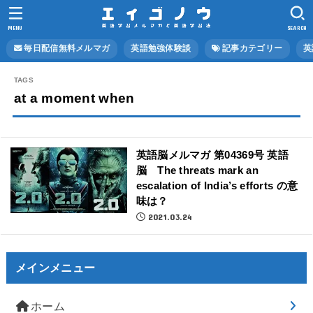
MENU
SEARCH
毎日配信無料メルマガ
英語勉強体験談
記事カテゴリー
英
at a moment when
英語脳メルマガ 第04369号 英語
脳 The threats mark an
escalation of India’s efforts の意
味は？
2021.03.24
メインメニュー
ホーム