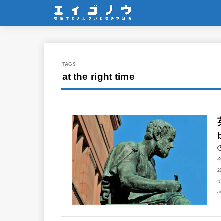
at the right time
2
で
a