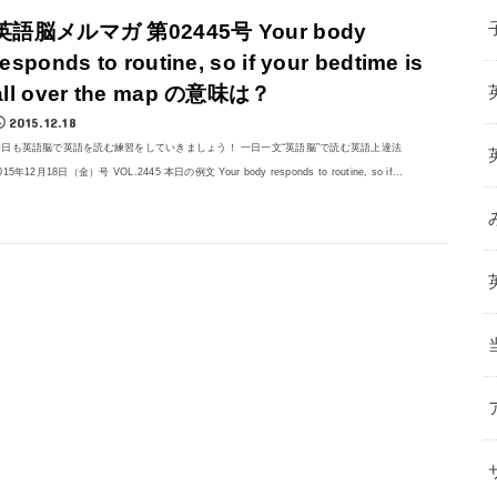
英語脳メルマガ 第02445号 Your body
responds to routine, so if your bedtime is
all over the map の意味は？
2015.12.18
今日も英語脳で英語を読む練習をしていきましょう！ 一日一文“英語脳”で読む英語上達法
015年12月18日（金）号 VOL.2445 本日の例文 Your body responds to routine, so if...