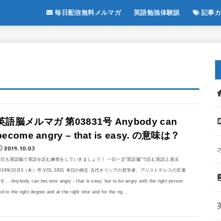
毎日配信無料メルマガ
英語勉強体験談
記事カ
英語脳メルマガ 第03831号 Anybody can
become angry – that is easy. の意味は？
2019.10.03
今日も英語脳で英語を読む練習をしていきましょう！ 一日一文“英語脳”で読む英語上達法
019年10月3（木）号 VOL.3831 本日の例文 古代ギリシアの哲学者、アリストテレスの言葉
す。 Anybody can become angry - that is easy, but to be angry with the right person
nd to the right degree and at the right time and for the rig...