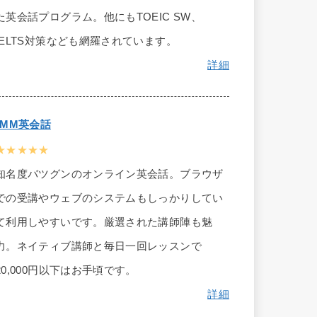
た英会話プログラム。他にもTOEIC SW、
IELTS対策なども網羅されています。
詳細
DMM英会話
★★★★★
知名度バツグンのオンライン英会話。ブラウザ
での受講やウェブのシステムもしっかりしてい
て利用しやすいです。厳選された講師陣も魅
力。ネイティブ講師と毎日一回レッスンで
20,000円以下はお手頃です。
詳細