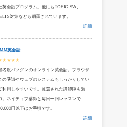
た英会話プログラム。他にもTOEIC SW、
IELTS対策なども網羅されています。
詳細
DMM英会話
★★★★★
知名度バツグンのオンライン英会話。ブラウザ
での受講やウェブのシステムもしっかりしてい
て利用しやすいです。厳選された講師陣も魅
力。ネイティブ講師と毎日一回レッスンで
20,000円以下はお手頃です。
詳細