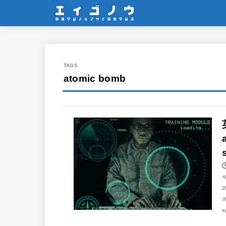
atomic bomb
2
ボ
s