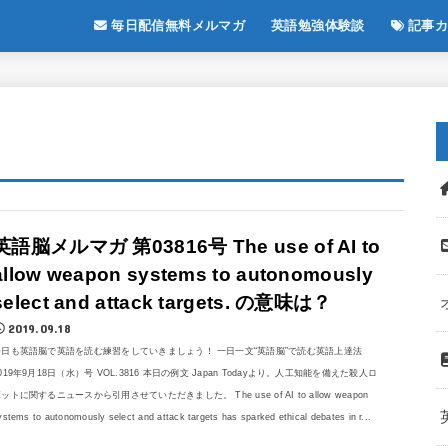
毎日配信無料メルマガ
英語勉強体験談
記事カ
英語脳メルマガ 第03816号 The use of AI to
allow weapon systems to autonomously
select and attack targets. の意味は？
2019.09.18
今日も英語脳で英語を読む練習をしていきましょう！ 一日一文“英語脳”で読む英語上達法
019年9月18日（水）号 VOL.3816 本日の例文 Japan Todayより。人工知能を備えた殺人ロ
ットに関するニュースから引用させていただきました。 The use of AI to allow weapon
ystems to autonomously select and attack targets has sparked ethical debates in r...