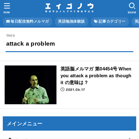
MENU
SEARCH
毎日配信無料メルマガ
英語勉強体験談
記事カテゴリー
英
attack a problem
英語脳メルマガ 第04454号 When
you attack a problem as though
it の意味は？
2021.06.17
メインメニュー