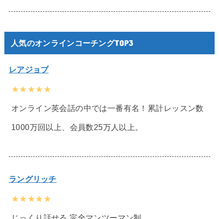
人気のオンラインコーチングTOP3
レアジョブ
★★★★★
オンライン英会話の中では一番有名！累計レッスン数
1000万回以上、会員数25万人以上。
ラングリッチ
★★★★★
じっくり話せる 完全マンツーマン制