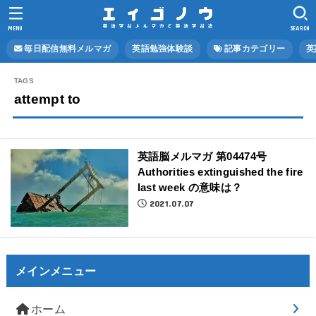
MENU
SEARCH
毎日配信無料メルマガ
英語勉強体験談
記事カテゴリー
英
attempt to
英語脳メルマガ 第04474号
Authorities extinguished the fire
last week の意味は？
2021.07.07
メインメニュー
ホーム