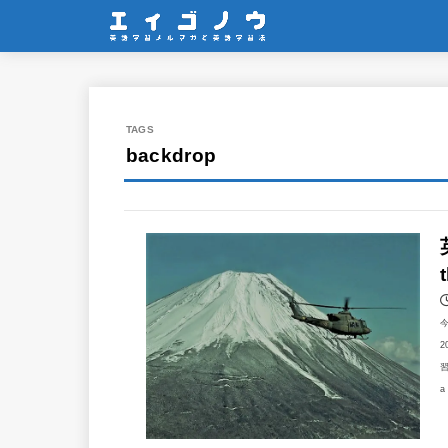
backdrop
2
習
a