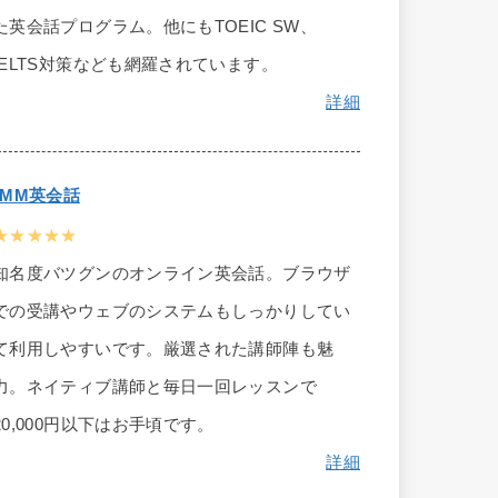
た英会話プログラム。他にもTOEIC SW、
IELTS対策なども網羅されています。
詳細
DMM英会話
★★★★★
知名度バツグンのオンライン英会話。ブラウザ
での受講やウェブのシステムもしっかりしてい
て利用しやすいです。厳選された講師陣も魅
力。ネイティブ講師と毎日一回レッスンで
20,000円以下はお手頃です。
詳細