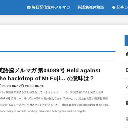
毎日配信無料メルマガ
英語勉強体験談
記事カ
英語脳メルマガ 第04089号 Held against
the backdrop of Mt Fuji… の意味は？
2020.06.17
2020.06.18
今日も英語脳で英語を読む練習をしていきましょう！ 一日一文“英語脳”で読む英語上達法
020年6月17日（水）号 VOL.4099 本日の例文 Japan Todayより。陸上自衛隊の実弾射撃演
に関するニュースから引用させていただきました。 Held against the backdrop of Mt Fuji,
 wide array of aircraft, artillery, tanks and helicopters fired on targets....