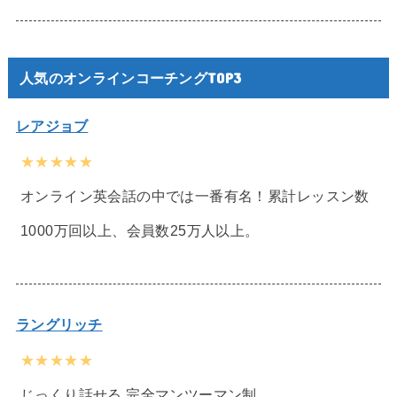
人気のオンラインコーチングTOP3
レアジョブ
★★★★★
オンライン英会話の中では一番有名！累計レッスン数
1000万回以上、会員数25万人以上。
ラングリッチ
★★★★★
じっくり話せる 完全マンツーマン制