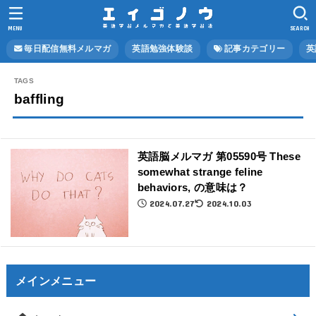
MENU
SEARCH
毎日配信無料メルマガ
英語勉強体験談
記事カテゴリー
英
baffling
英語脳メルマガ 第05590号 These
somewhat strange feline
behaviors, の意味は？
2024.07.27
2024.10.03
メインメニュー