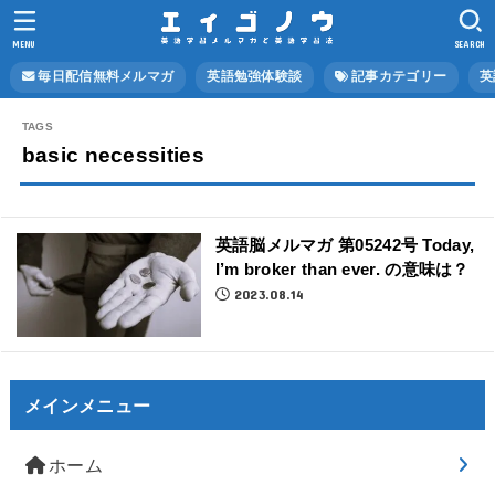
MENU
SEARCH
毎日配信無料メルマガ
英語勉強体験談
記事カテゴリー
英
basic necessities
英語脳メルマガ 第05242号 Today,
I’m broker than ever. の意味は？
2023.08.14
メインメニュー
ホーム