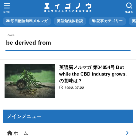
MENU
SEARCH
毎日配信無料メルマガ
英語勉強体験談
記事カテゴリー
英
be derived from
英語脳メルマガ 第04854号 But
while the CBD industry grows,
の意味は？
2022.07.22
メインメニュー
ホーム