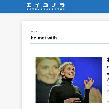
be met with
2
ー
w