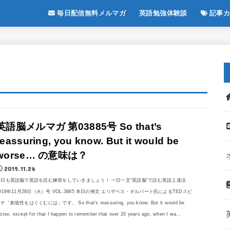
毎日配信無料メルマガ
英語勉強体験談
記事カ
英語脳メルマガ 第03885号 So that’s
reassuring, you know. But it would be
worse… の意味は？
2019.11.26
今日も英語脳で英語を読む練習をしていきましょう！ 一日一文“英語脳”で読む英語上達法
019年11月26日（火）号 VOL.3885 本日の例文 エリザベス・ギルバート氏によるTEDスピ
チ「創造性をはぐくむには」です。 So that's reassuring, you know. But it would be
orse, except for that I happen to remember that over 20 years ago, when I wa...