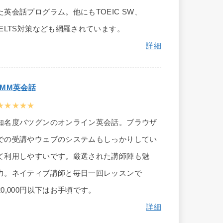
た英会話プログラム。他にもTOEIC SW、
IELTS対策なども網羅されています。
詳細
DMM英会話
★★★★★
知名度バツグンのオンライン英会話。ブラウザ
での受講やウェブのシステムもしっかりしてい
て利用しやすいです。厳選された講師陣も魅
力。ネイティブ講師と毎日一回レッスンで
20,000円以下はお手頃です。
詳細