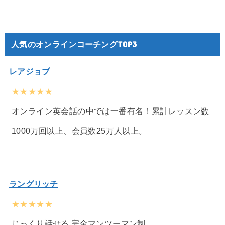
人気のオンラインコーチングTOP3
レアジョブ
★★★★★
オンライン英会話の中では一番有名！累計レッスン数
1000万回以上、会員数25万人以上。
ラングリッチ
★★★★★
じっくり話せる 完全マンツーマン制