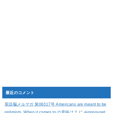
最近のコメント
英語脳メルマガ 第06317号 Americans are meant to be
optimists. When it comes to の意味は？
に
eigonounet