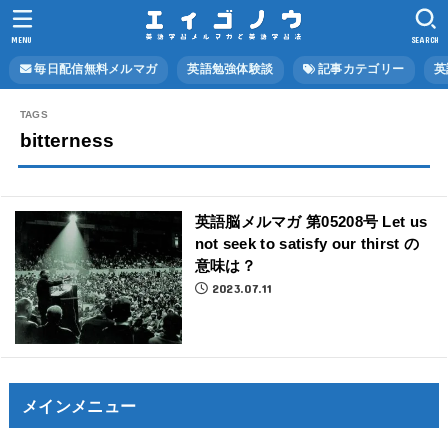
MENU
SEARCH
毎日配信無料メルマガ
英語勉強体験談
記事カテゴリー
英
bitterness
英語脳メルマガ 第05208号 Let us
not seek to satisfy our thirst の
意味は？
2023.07.11
メインメニュー