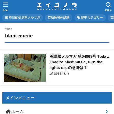
MENU
SEARCH
毎日配信無料メルマガ
英語勉強体験談
記事カテゴリー
英
blast music
英語脳メルマガ 第04969号 Today,
I had to blast music, turn the
lights on, の意味は？
2022.11.14
メインメニュー
ホーム