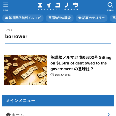
MENU
SEARCH
毎日配信無料メルマガ
英語勉強体験談
記事カテゴリー
英
borrower
英語脳メルマガ 第05302号 Sitting
on $1.6trn of debt owed to the
government の意味は？
2023.10.13
メインメニュー
ホーム