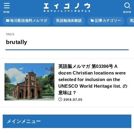
MENU
SEARCH
毎日配信無料メルマガ
英語勉強体験談
記事カテゴリー
英
brutally
英語脳メルマガ 第03396号 A
dozen Christian locations were
selected for inclusion on the
UNESCO World Heritage list. の
意味は？
2018.07.25
メインメニュー