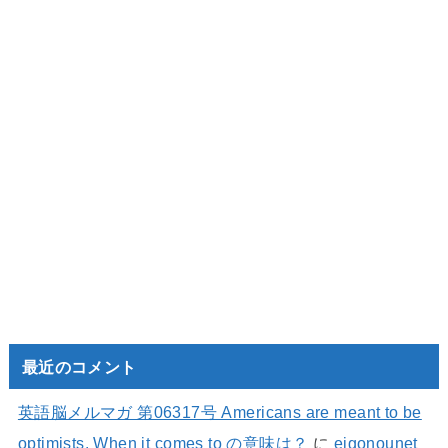
最近のコメント
英語脳メルマガ 第06317号 Americans are meant to be
optimists. When it comes to の意味は？
に
eigonounet