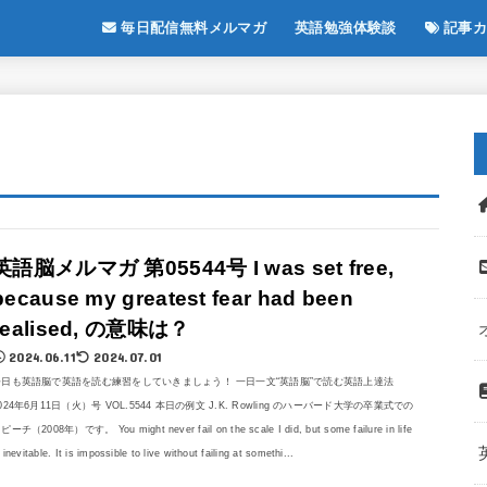
毎日配信無料メルマガ
英語勉強体験談
記事カ
英語脳メルマガ 第05544号 I was set free,
because my greatest fear had been
realised, の意味は？
2024.06.11
2024.07.01
今日も英語脳で英語を読む練習をしていきましょう！ 一日一文“英語脳”で読む英語上達法
024年6月11日（火）号 VOL.5544 本日の例文 J.K. Rowling のハーバード大学の卒業式での
ピーチ（2008年）です。 You might never fail on the scale I did, but some failure in life
s inevitable. It is impossible to live without failing at somethi...