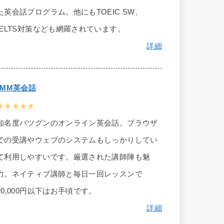
た英会話プログラム。他にもTOEIC SW、
IELTS対策なども網羅されています。
詳細
DMM英会話
★★★★★
知名度バツグンのオンライン英会話。ブラウザ
での受講やウェブのシステムもしっかりしてい
て利用しやすいです。厳選された講師陣も魅
力。ネイティブ講師と毎日一回レッスンで
20,000円以下はお手頃です。
詳細