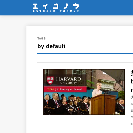
by default
2
ス
i